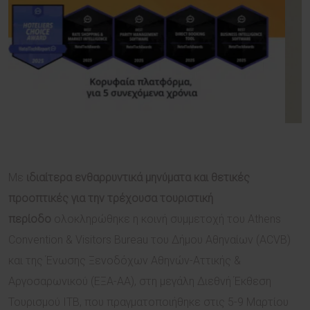
Με
ιδιαίτερα ενθαρρυντικά μηνύματα και θετικές
προοπτικές για την τρέχουσα τουριστική
περίοδο
ολοκληρώθηκε η κοινή συμμετοχή του Athens
Convention & Visitors Bureau του Δήμου Αθηναίων (ACVB)
και της Ένωσης Ξενοδόχων Αθηνών-Αττικής &
Αργοσαρωνικού (ΕΞΑ-ΑΑ), στη μεγάλη Διεθνή Έκθεση
Τουρισμού ITB, που πραγματοποιήθηκε στις 5-9 Μαρτίου