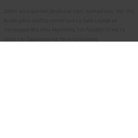
Ζήστε μια ρομαντική βραδιά με τους αγαπημένους σας στο
βραβευμένο rooftop εστιατόριο La Suite Lounge με
πανοραμική θέα στην Ακρόπολη, τον Λυκαβηττό και τα
νησιά του Σαρωνικού και την εντυπωσιακή
νυχτερινή εικόνα της φωτισμένης Αθήνας Απολαύστε το
εκλεπτυσμένο Valentine’s Menu που έχει ετοιμάσει ο
executive chef, Στέφανος Παπανικολάου, γεμάτο γεύσεις
που ξυπνούν τις αισθήσεις. Το διακριτικό φως των
κεριών, η ατμοσφαιρική μουσική και η απαράμιλλη θέα
δημιουργούν το απόλυτο σκηνικό για μία ξεχωριστή
βραδιά!
Ενά γαστρονομικό ταξίδι που ξεκινάει με γαρίδα ceviche
και μαύρο χαβιάρι και τελειώνει με μία γλυκιά υπόσχεση,
μους σοκολάτας με ganache από σοκολάτα ruby,