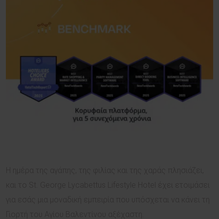
Η ημέρα της αγάπης, της φιλίας και της χαράς πλησιάζει,
και το St. George Lycabettus Lifestyle Hotel έχει ετοιμάσει
για εσάς μια μοναδική εμπειρία που υπόσχεται να κάνει τη
Γιορτή του Αγίου Βαλεντίνου αξέχαστη.