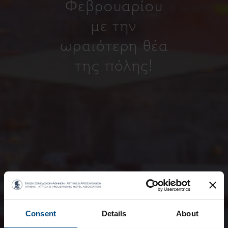
Φεβρουαρίου
με την
ωραιότερη θέα
της πόλης!
Consent
Details
About