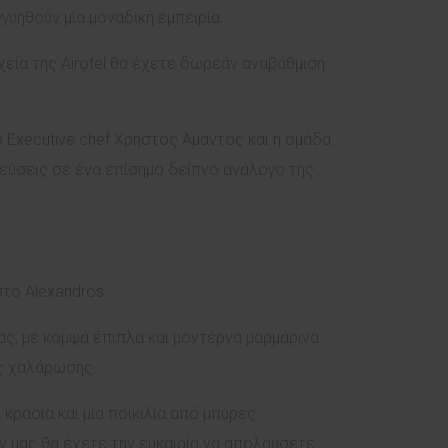
γγυηθούν μία μοναδική εμπειρία.
εία της Airotel θα έχετε δωρεάν αναβάθμιση.
 ο Executive chef Χρήστος Άμαντος και η ομάδα
εύσεις σε ένα επίσημο δείπνο ανάλογο της
στο Alexandros.
ας, με κομψά έπιπλα και μοντέρνα μαρμάρινα
ές χαλάρωσης.
κρασιά και μία ποικιλία από μπύρες
 μας θα έχετε την ευκαιρία να απολαύσετε