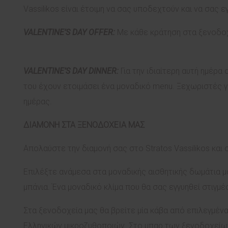
Vassilikos είναι έτοιμη να σας υποδεχτούν και να σας ε
VALENTINE
’
S
DAY
OFFER
:
Με κάθε κράτηση στα ξενοδοχ
VALENTINE
’
S
DAY
DINNER
:
Για την ιδιαίτερη αυτή ημέρα
του έχουν ετοιμάσει ένα μοναδικό menu. Ξεχωριστές γ
ημέρας.
ΔΙΑΜΟΝΗ ΣΤΑ ΞΕΝΟΔΟΧΕΙΑ ΜΑΣ
Aπολαύστε την διαμονή σας στο Stratos Vassilikos και 
Επιλέξτε ανάμεσα στα μοναδικής αισθητικής δωμάτια μ
μπάνια. Ένα μοναδικό κλίμα που θα σας εγγυηθεί στιγμ
Στα ξενοδοχεία μας θα βρείτε μία κάβα από επιλεγμένα 
Ελληνικών μικροζυθοποιών. Στο μπαρ των ξενοδοχείων