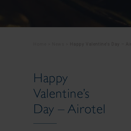
Home
>
News
>
Happy Valentine’s Day – Ai
Happy
Valentine’s
Day – Airotel