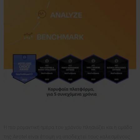
Η πιο ρομαντική ημέρα του χρόνου πλησιάζει και η ομάδα
της Airotel είναι έτοιμη να υποδεχτεί τους καλεσμένους