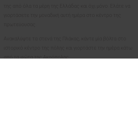
της από όλα τα μέρη της Ελλάδας και όχι μόνο. Ελάτε να
γιορτάσετε την μοναδική αυτή ημέρα στο κέντρο της
πρωτεύουσας.
Ανακαλύψτε τα στενά της Πλάκας, κάντε μία βόλτα στο
ιστορικό κέντρο της πόλης και γιορτάστε την ημέρα κάτω
από τα φώτα της Ακρόπολης.
Λίγα μέτρα μακριά από την καρδιά της πόλης η ομάδα του
Alexandros Hotel αλλά και του Stratos Vassilikos είναι
έτοιμη να σας υποδεχτούν και να σας εγγυηθούν μία
μοναδική εμπειρία.
VALENTINE
’
S
DAY
OFFER
:
Με κάθε κράτηση στα
ξενοδοχεία της Airotel θα έχετε δωρεάν αναβάθμιση.