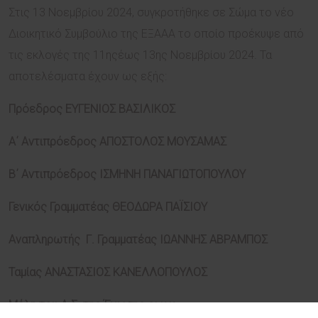
Στις 13 Νοεμβρίου 2024, συγκροτήθηκε σε Σώμα το νέο
Διοικητικό Συμβούλιο της ΕΞΑΑΑ το οποίο προέκυψε από
τις εκλογές της 11ηςέως 13ης Νοεμβρίου 2024. Τα
αποτελέσματα έχουν ως εξής:
Πρόεδρος ΕΥΓΕΝΙΟΣ ΒΑΣΙΛΙΚΟΣ
Α΄ Αντιπρόεδρος ΑΠΟΣΤΟΛΟΣ ΜΟΥΣΑΜΑΣ
Β΄ Αντιπρόεδρος
ΙΣΜΗΝΗ ΠΑΝΑΓΙΩΤΟΠΟΥΛΟΥ
Γενικός Γραμματέας
ΘΕΟΔΩΡΑ ΠΑΪΣΙΟΥ
Αναπληρωτής Γ. Γραμματέας
ΙΩΑΝΝΗΣ ΑΒΡΑΜΠΟΣ
Ταμίας ΑΝΑΣΤΑΣΙΟΣ ΚΑΝΕΛΛΟΠΟΥΛΟΣ
Μέλη του Δ.Σ. της Ένωσης
οι κ.κ.