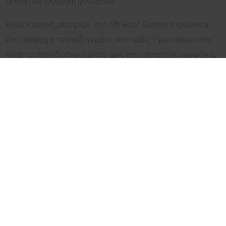
αυθεντική ελληνική φιλοξενία.
Kάθε Κυριακή μεσημέρι, στο GB Roof Garden στρώνεται
ένα υπέροχο τραπέζι γεμάτο νοστιμιές. Πρωταγωνιστής
είναι το παραδοσιακό ψητό αρνί στη γάστρα με μυρωδικά,
συνοδευόμενο από γιαούρτι με τσαλαφούτι και
μαντζουράνα και μια σειρά από εκλεκτά πιάτα που
αναδεικνύουν την πλούσια ελληνική γαστρονομική
παράδοση.
Το μενού που έχουν επιμεληθεί ο Executive Chef Αστέριος
Κουστούδης και ο Chef de Cuisine Νίκος Λιόκας
περιλαμβάνει γεύσεις που απογειώνουν την εμπειρία:
τραγανά τηγανητά αρνίσια γλυκάδια με πικάντικα
μπαχαρικά, χειροποίητη πίτα στα κάρβουνα, ζουμερές
σεφταλιές από σπάλα με σάλτσα δυόσμου, αλλά και