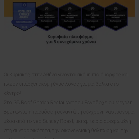
Οι Κυριακές στην Αθήνα γίνονται ακόμη πιο όμορφες και
πλέον υπάρχει ακόμη ένας λόγος για μια βόλτα στο
κέντρο!
Στο GB Roof Garden Restaurant του Ξενοδοχείου Μεγάλη
Βρεταννία, η παράδοση συναντά τη σύγχρονη γαστρονομία
μέσα από το νέο Sunday Roast, μια εμπειρία αφιερωμένη
στη συντροφικότητα, την οικογενειακή θαλπωρή και την