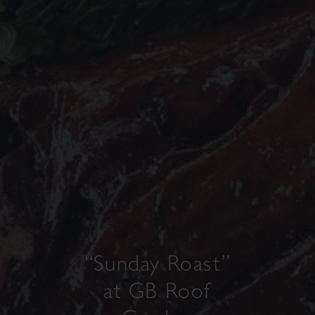
“Sunday Roast”
at GB Roof