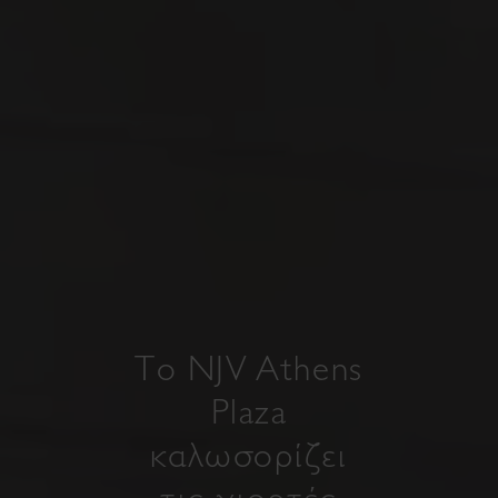
Tο NJV Athens
Plaza
καλωσορίζει
τις γιορτές