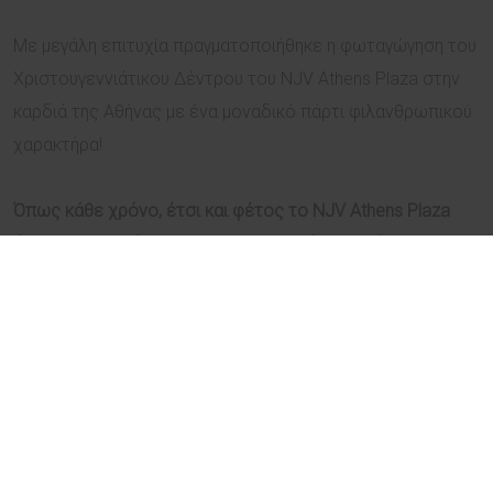
Με μεγάλη επιτυχία πραγματοποιήθηκε η φωταγώγηση του
Χριστουγεννιάτικου Δέντρου του NJV Athens Plaza στην
καρδιά της Αθήνας με ένα μοναδικό πάρτι φιλανθρωπικού
χαρακτήρα!
Όπως κάθε χρόνο, έτσι και φέτος το NJV Athens Plaza
άναψε τα λαμπάκια του Χριστουγεννιάτικου Δέντρου του
σε μια γιορτή για όλους τους επαγγελματικούς
συνεργάτες του ξενοδοχείου, οι οποίοι συγκεντρώθηκαν
στο πρόσφατα ανακαινισμένο lobby του. Η οικογένεια του
NJV Athens Plaza υποδέχθηκε περισσότερους από 300
φίλους στον ζεστό και φιλόξενο χώρο του lobby, όπου
πια κυριαρχούν τα γήινα χρώματα που εντείνουν την
αίσθηση της πολυτέλειας.