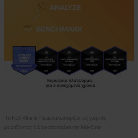
Tο NJV Athens Plaza καλωσορίζει τις γιορτές
μοιράζοντας δώρα στα παιδιά της Μάνδρας