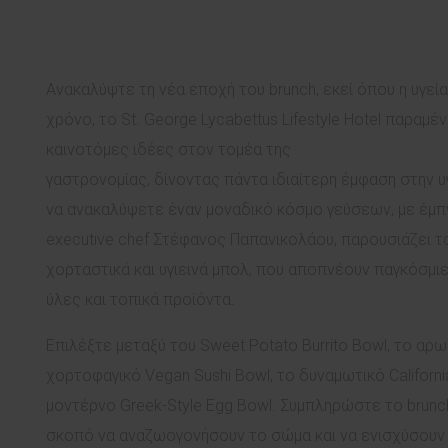
Ανακαλύψτε τη νέα εποχή του brunch, εκεί όπου η υγεί
χρόνο, το St. George Lycabettus Lifestyle Hotel παραμ
καινοτόμες ιδέες στον τομέα της
γαστρονομίας, δίνοντας πάντα ιδιαίτερη έμφαση στην υ
να ανακαλύψετε έναν μοναδικό κόσμο γεύσεων, με έμπ
executive chef Στέφανος Παπανικολάου, παρουσιάζει τα 
χορταστικά και υγιεινά μπολ, που αποπνέουν παγκόσμι
ύλες και τοπικά προϊόντα.
Επιλέξτε μεταξύ του Sweet Potato Burrito Bowl, το αρ
χορτοφαγικό Vegan Sushi Bowl, το δυναμωτικό Californ
μοντέρνο Greek-Style Egg Bowl. Συμπληρώστε το brunch
σκοπό να αναζωογονήσουν το σώμα και να ενισχύσουν 