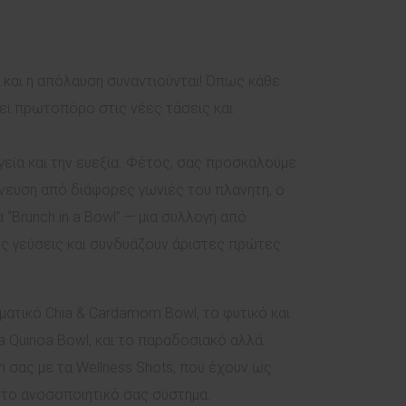
α και η απόλαυση συναντιούνται! Όπως κάθε
ένει πρωτοπόρο στις νέες τάσεις και
γεία και την ευεξία. Φέτος, σας προσκαλούμε
νευση από διάφορες γωνιές του πλανήτη, ο
“Brunch in a Bowl” — μια συλλογή από
ες γεύσεις και συνδυάζουν άριστες πρώτες
ωματικό Chia & Cardamom Bowl, το φυτικό και
ia Quinoa Bowl, και το παραδοσιακό αλλά
 σας με τα Wellness Shots, που έχουν ως
το ανοσοποιητικό σας σύστημα.