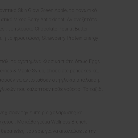
γονητικό Skin Glow Green Apple, το τονωτικό
τικά Mixed Berry Antioxidant. Αν αναζητάτε
s : το πλούσιο Chocolate Peanut Butter
, ή το φρουτώδες Strawberry Protein Energy
ι πάλι τα αγαπημένα κλασικά πιάτα όπως Eggs
erries & Maple Syrup, chocolate pancakes και
πορούν να αντισταθούν στη γλυκιά απόλαυση,
α γλυκών που καλύπτουν κάθε γούστο. Το ταξίδι
υνεχίσουν την εμπειρία χαλάρωσης και
ίου . Με κάθε γεύμα Wellness Brunch,
θεραπείες του spa, για να απολαύσετε την