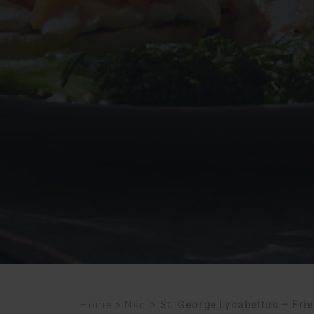
Home
>
Νέα
>
St. George Lycabettus – Fri