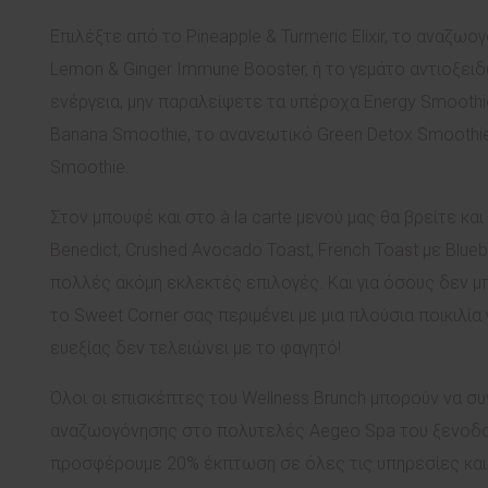
Επιλέξτε από το Pineapple & Turmeric Elixir, το αναζωο
Lemon & Ginger Immune Booster, ή το γεμάτο αντιοξειδω
ενέργεια, μην παραλείψετε τα υπέροχα Energy Smoothie
Banana Smoothie, το ανανεωτικό Green Detox Smoothie
Smoothie.
Στον μπουφέ και στο à la carte μενού μας θα βρείτε κα
Benedict, Crushed Avocado Toast, French Toast με Blueb
πολλές ακόμη εκλεκτές επιλογές. Και για όσους δεν μ
το Sweet Corner σας περιμένει με μια πλούσια ποικιλί
ευεξίας δεν τελειώνει με το φαγητό!
Όλοι οι επισκέπτες του Wellness Brunch μπορούν να σ
αναζωογόνησης στο πολυτελές Aegeo Spa του ξενοδοχε
προσφέρουμε 20% έκπτωση σε όλες τις υπηρεσίες και 